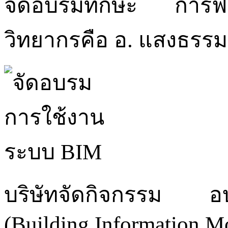
จัดอบรมทักษะ การฟั
วิทยากรคือ อ. แสงธรร
บริษัทจัดกิจกรรม 
(Building Information M